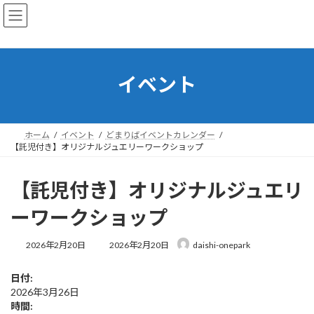
コ
ナ
ン
ビ
テ
ゲ
ン
ー
ツ
シ
へ
ョ
イベント
ス
ン
キ
に
ッ
移
プ
動
ホーム
イベント
どまりばイベントカレンダー
【託児付き】オリジナルジュエリーワークショップ
【託児付き】オリジナルジュエリ
ーワークショップ
最
2026年2月20日
2026年2月20日
daishi-onepark
終
更
日付:
新
2026年3月26日
日
時
時間: