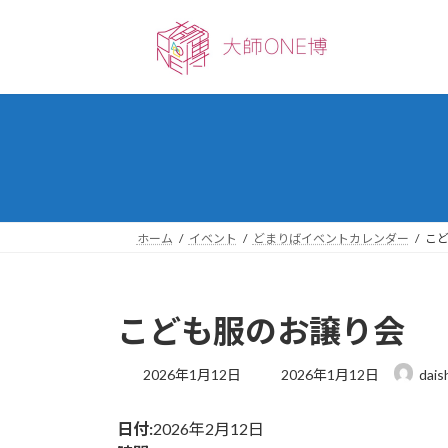
コ
ナ
ン
ビ
テ
ゲ
ン
ー
ツ
シ
へ
ョ
ス
ン
キ
に
ッ
移
プ
動
ホーム
イベント
どまりばイベントカレンダー
こ
こども服のお譲り会
最
2026年1月12日
2026年1月12日
dais
終
更
日付:
2026年2月12日
新