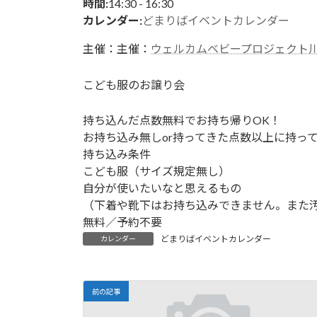
日
14:30
-
16:30
時間:
時
カレンダー:
どまりばイベントカレンダー
:
主催：主催：
ウェルカムベビープロジェクト川
こども服のお譲り会
持ち込んだ点数無料でお持ち帰りOK！
お持ち込み無しor持ってきた点数以上に持って
持ち込み条件
こども服（サイズ規定無し）
自分が使いたいなと思えるもの
（下着や靴下はお持ち込みできません。また
無料／予約不要
どまりばイベントカレンダー
カレンダー
前の記事