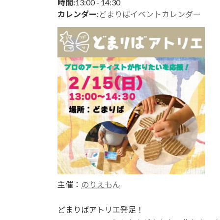
日
13:00
-
14:30
時間:
時
カレンダー:
どまりばイベントカレンダー
:
主催：
のりえもん
どまりばアトリエ発足！