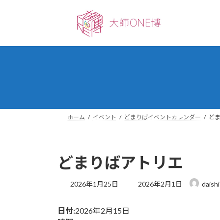
コ
ナ
ン
ビ
テ
ゲ
ン
ー
ツ
シ
へ
ョ
ス
ン
キ
に
ッ
移
プ
動
ホーム
イベント
どまりばイベントカレンダー
ど
どまりばアトリエ
最
2026年1月25日
2026年2月1日
daish
終
更
日付:
2026年2月15日
新