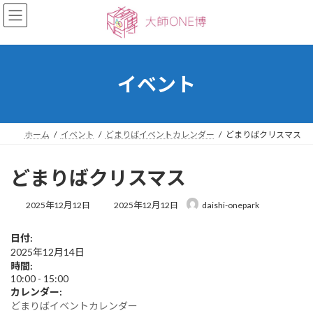
コ
ナ
ン
ビ
テ
ゲ
ン
ー
ツ
シ
へ
ョ
イベント
ス
ン
キ
に
ッ
移
プ
動
ホーム
イベント
どまりばイベントカレンダー
どまりばクリスマス
どまりばクリスマス
最
2025年12月12日
2025年12月12日
daishi-onepark
終
更
日付:
新
2025年12月14日
日
時
時間:
:
10:00
-
15:00
カレンダー:
どまりばイベントカレンダー