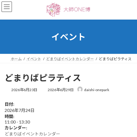
コ
ナ
ン
ビ
テ
ゲ
ン
ー
ツ
シ
へ
ョ
イベント
ス
ン
キ
に
ッ
移
プ
動
ホーム
イベント
どまりばイベントカレンダー
どまりばピラティス
どまりばピラティス
最
2026年6月23日
2026年6月29日
daishi-onepark
終
更
日付:
新
2026年7月24日
日
時
時間:
:
11:00
-
13:30
カレンダー:
どまりばイベントカレンダー