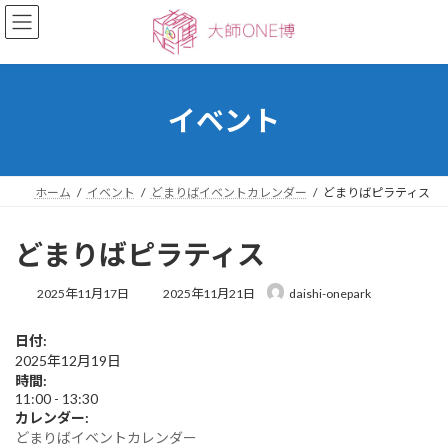
コ
ナ
ン
ビ
テ
ゲ
ン
ー
ツ
シ
へ
ョ
イベント
ス
ン
キ
に
ッ
移
プ
動
ホーム
イベント
どまりばイベントカレンダー
どまりばピラティス
どまりばピラティス
最
2025年11月17日
2025年11月21日
daishi-onepark
終
更
日付:
新
2025年12月19日
日
時
時間:
:
11:00
-
13:30
カレンダー:
どまりばイベントカレンダー