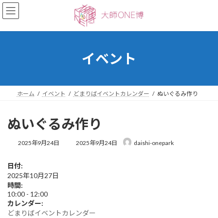
コ
ナ
ン
ビ
テ
ゲ
ン
ー
ツ
シ
へ
ョ
イベント
ス
ン
キ
に
ッ
移
プ
動
ホーム
イベント
どまりばイベントカレンダー
ぬいぐるみ作り
ぬいぐるみ作り
最
2025年9月24日
2025年9月24日
daishi-onepark
終
更
日付:
新
2025年10月27日
日
時
時間:
:
10:00
-
12:00
カレンダー:
どまりばイベントカレンダー