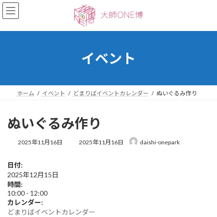
コ
ナ
ン
ビ
テ
ゲ
ン
ー
ツ
シ
へ
ョ
イベント
ス
ン
キ
に
ッ
移
プ
動
ホーム
イベント
どまりばイベントカレンダー
ぬいぐるみ作り
ぬいぐるみ作り
最
2025年11月16日
2025年11月16日
daishi-onepark
終
更
日付:
新
2025年12月15日
日
時
時間:
:
10:00
-
12:00
カレンダー:
どまりばイベントカレンダー