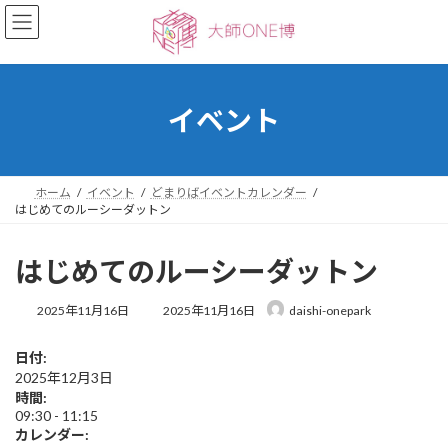
コ
ナ
ン
ビ
テ
ゲ
ン
ー
ツ
シ
へ
ョ
イベント
ス
ン
キ
に
ッ
移
プ
動
ホーム
イベント
どまりばイベントカレンダー
はじめてのルーシーダットン
はじめてのルーシーダットン
最
2025年11月16日
2025年11月16日
daishi-onepark
終
更
日付:
新
2025年12月3日
日
時
時間:
:
09:30
-
11:15
カレンダー: