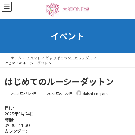
コ
ナ
ン
ビ
テ
ゲ
ン
ー
ツ
シ
へ
ョ
イベント
ス
ン
キ
に
ッ
移
プ
動
ホーム
イベント
どまりばイベントカレンダー
はじめてのルーシーダットン
はじめてのルーシーダットン
最
2025年8月27日
2025年8月27日
daishi-onepark
終
更
日付:
新
2025年9月24日
日
時
時間:
:
09:30
-
11:30
カレンダー: