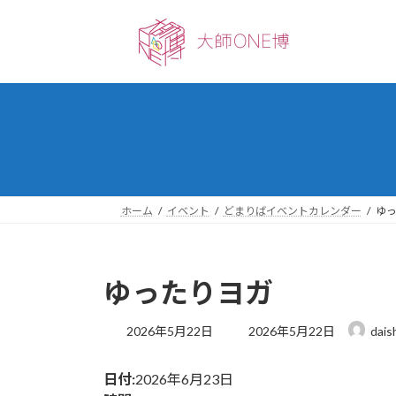
コ
ナ
ン
ビ
テ
ゲ
ン
ー
ツ
シ
へ
ョ
ス
ン
キ
に
ッ
移
プ
動
ホーム
イベント
どまりばイベントカレンダー
ゆ
ゆったりヨガ
最
2026年5月22日
2026年5月22日
dais
終
更
日付:
2026年6月23日
新