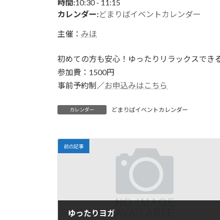
日
10:30
-
11:15
時間:
時
カレンダー:
どまりばイベントカレンダー
:
主催：
みほ
初めての方も安心！ゆったりリラックスでき
参加費：1500円
事前予約制／
お申込みはこちら
どまりばイベントカレンダー
カレンダー
前の記事
ゆったりヨガ