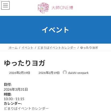
コ
ナ
ン
ビ
テ
ゲ
ン
ー
ツ
シ
へ
ョ
イベント
ス
ン
キ
に
ッ
移
プ
動
ホーム
イベント
どまりばイベントカレンダー
ゆったりヨガ
ゆったりヨガ
最
2026年2月19日
2026年2月19日
daishi-onepark
終
更
日付:
新
2026年3月31日
日
時
時間:
:
10:30
-
11:15
カレンダー:
どまりばイベントカレンダー