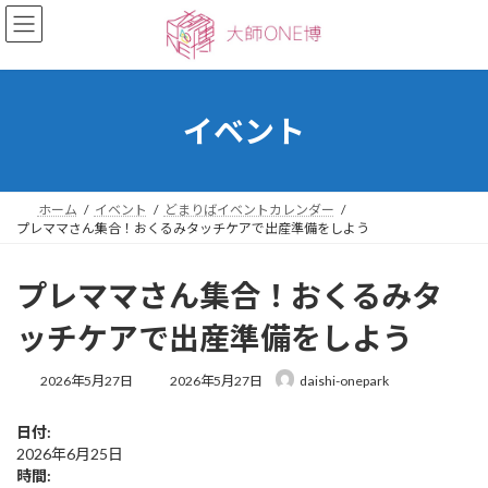
コ
ナ
ン
ビ
テ
ゲ
ン
ー
ツ
シ
へ
ョ
イベント
ス
ン
キ
に
ッ
移
プ
動
ホーム
イベント
どまりばイベントカレンダー
プレママさん集合！おくるみタッチケアで出産準備をしよう
プレママさん集合！おくるみタ
ッチケアで出産準備をしよう
最
2026年5月27日
2026年5月27日
daishi-onepark
終
更
日付:
新
2026年6月25日
日
時
時間: