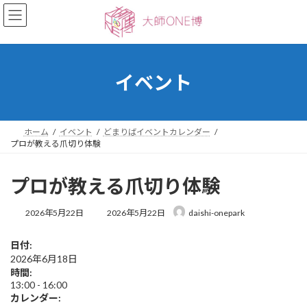
コ
ナ
ン
ビ
テ
ゲ
ン
ー
ツ
シ
へ
ョ
イベント
ス
ン
キ
に
ッ
移
プ
動
ホーム
イベント
どまりばイベントカレンダー
プロが教える爪切り体験
プロが教える爪切り体験
最
2026年5月22日
2026年5月22日
daishi-onepark
終
更
日付:
新
2026年6月18日
日
時
時間:
:
13:00
-
16:00
カレンダー: