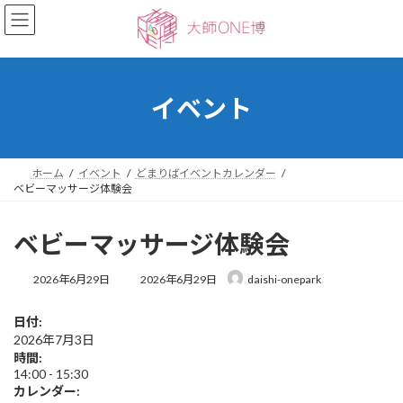
コ
ナ
ン
ビ
テ
ゲ
ン
ー
ツ
シ
へ
ョ
イベント
ス
ン
キ
に
ッ
移
プ
動
ホーム
イベント
どまりばイベントカレンダー
ベビーマッサージ体験会
ベビーマッサージ体験会
最
2026年6月29日
2026年6月29日
daishi-onepark
終
更
日付:
新
2026年7月3日
日
時
時間:
:
14:00
-
15:30
カレンダー: