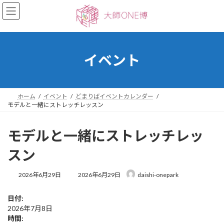
コ
ナ
ン
ビ
テ
ゲ
ン
ー
ツ
シ
へ
ョ
イベント
ス
ン
キ
に
ッ
移
プ
動
ホーム
イベント
どまりばイベントカレンダー
モデルと一緒にストレッチレッスン
モデルと一緒にストレッチレッ
スン
最
2026年6月29日
2026年6月29日
daishi-onepark
終
更
日付:
新
2026年7月8日
日
時
時間: