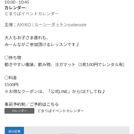
:
10:00
-
10:45
カレンダー:
どまりばイベントカレンダー
主催：AKIKO / ルーシーダットンrusierusie
大人もお子さま連れも、
みーんながご参加頂けるレッスンです♪
○持ち物
動きやすい服装、飲み物、ヨガマット（1枚100円でレンタル有）
○料金
1500円
※お得なクーポンは、「公式LINE」からGETしてね♪
事前予約制／
ご予約はこちら
どまりばイベントカレンダー
カレンダー
前の記事