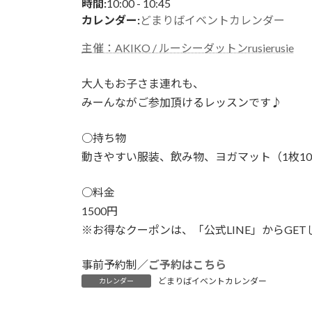
日
10:00
-
10:45
時間:
時
カレンダー:
どまりばイベントカレンダー
:
主催：AKIKO / ルーシーダットンrusierusie
大人もお子さま連れも、
みーんながご参加頂けるレッスンです♪
○持ち物
動きやすい服装、飲み物、ヨガマット（1枚1
○料金
1500円
※お得なクーポンは、「公式LINE」からGET
事前予約制／
ご予約はこちら
どまりばイベントカレンダー
カレンダー