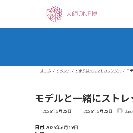
コ
ナ
ン
ビ
テ
ゲ
ン
ー
ツ
シ
へ
ョ
ス
ン
キ
に
ッ
移
プ
動
ホーム
イベント
どまりばイベントカレンダー
モ
モデルと一緒にストレ
最
2026年5月22日
2026年5月22日
dais
終
更
日付:
2026年6月19日
新