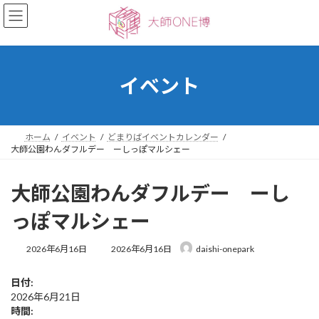
コ
ナ
ン
ビ
テ
ゲ
ン
ー
ツ
シ
へ
ョ
イベント
ス
ン
キ
に
ッ
移
プ
動
ホーム
イベント
どまりばイベントカレンダー
大師公園わんダフルデー ーしっぽマルシェー
大師公園わんダフルデー ーし
っぽマルシェー
最
2026年6月16日
2026年6月16日
daishi-onepark
終
更
日付:
新
2026年6月21日
日
時
時間: