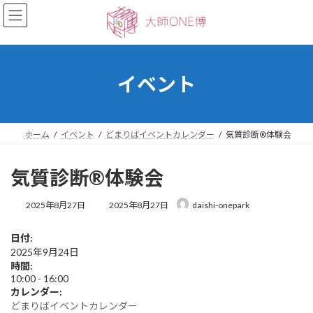
コ
ナ
ン
ビ
テ
ゲ
ン
ー
ツ
シ
へ
ョ
イベント
ス
ン
キ
に
ッ
移
プ
動
ホーム
イベント
どまりばイベントカレンダー
気質診断®︎体験会
気質診断®︎体験会
最
2025年8月27日
2025年8月27日
daishi-onepark
終
更
日付:
新
2025年9月24日
日
時
時間:
:
10:00
-
16:00
カレンダー:
どまりばイベントカレンダー