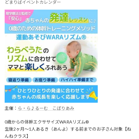
どまりばイベントカレンダー
主催：
ら・ら♪るーむ こぼりあみ
0歳からの体幹エクササイズWARAリズム®︎
生後2ヶ月〜1人あるき（あんよ）する前までのお子さん対象【ね
んねクラス】