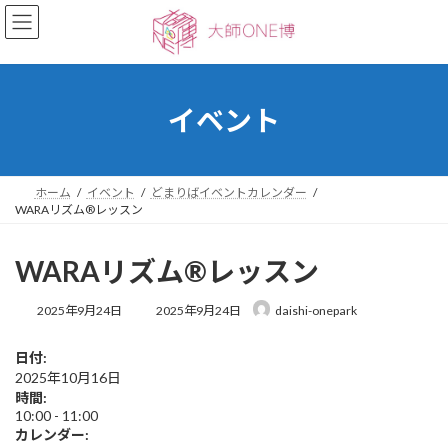
コ
ナ
ン
ビ
テ
ゲ
ン
ー
ツ
シ
へ
ョ
イベント
ス
ン
キ
に
ッ
移
プ
動
ホーム
イベント
どまりばイベントカレンダー
WARAリズム®︎レッスン
WARAリズム®︎レッスン
最
2025年9月24日
2025年9月24日
daishi-onepark
終
更
日付:
新
2025年10月16日
日
時
時間:
:
10:00
-
11:00
カレンダー: