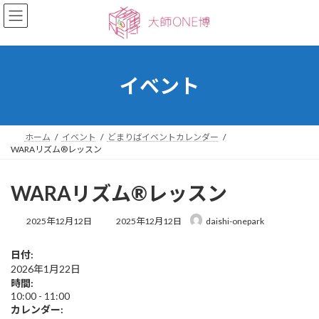
コ
ナ
ン
ビ
テ
ゲ
ン
ー
ツ
シ
へ
ョ
イベント
ス
ン
キ
に
ッ
移
プ
動
ホーム
イベント
どまりばイベントカレンダー
WARAリズム®︎レッスン
WARAリズム®︎レッスン
最
2025年12月12日
2025年12月12日
daishi-onepark
終
更
日付:
新
2026年1月22日
日
時
時間:
:
10:00
-
11:00
カレンダー: