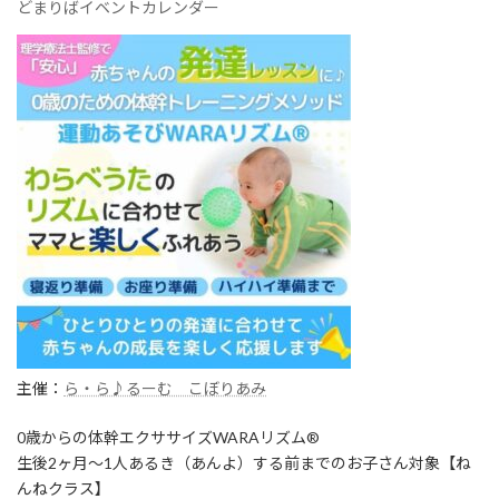
どまりばイベントカレンダー
主催：
ら・ら♪るーむ こぼりあみ
0歳からの体幹エクササイズWARAリズム®︎
生後2ヶ月〜1人あるき（あんよ）する前までのお子さん対象【ね
んねクラス】